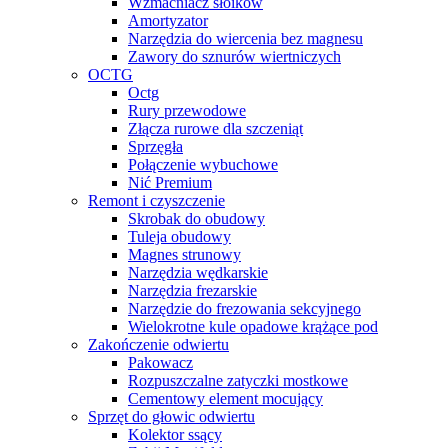
Wzmacniacz słoików
Amortyzator
Narzędzia do wiercenia bez magnesu
Zawory do sznurów wiertniczych
OCTG
Octg
Rury przewodowe
Złącza rurowe dla szczeniąt
Sprzęgła
Połączenie wybuchowe
Nić Premium
Remont i czyszczenie
Skrobak do obudowy
Tuleja obudowy
Magnes strunowy
Narzędzia wędkarskie
Narzędzia frezarskie
Narzędzie do frezowania sekcyjnego
Wielokrotne kule opadowe krążące pod
Zakończenie odwiertu
Pakowacz
Rozpuszczalne zatyczki mostkowe
Cementowy element mocujący
Sprzęt do głowic odwiertu
Kolektor ssący