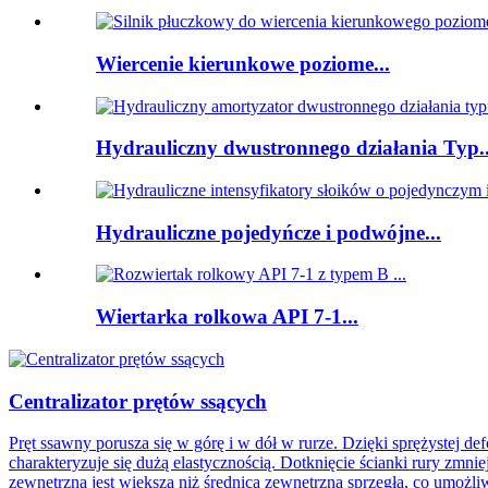
Wiercenie kierunkowe poziome...
Hydrauliczny dwustronnego działania Typ..
Hydrauliczne pojedyńcze i podwójne...
Wiertarka rolkowa API 7-1...
Centralizator prętów ssących
Pręt ssawny porusza się w górę i w dół w rurze. Dzięki sprężystej def
charakteryzuje się dużą elastycznością. Dotknięcie ścianki rury zmnie
zewnętrzna jest większa niż średnica zewnętrzna sprzęgła, co umożliw