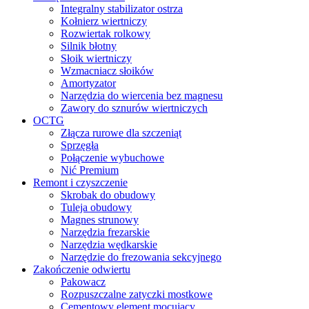
Integralny stabilizator ostrza
Kołnierz wiertniczy
Rozwiertak rolkowy
Silnik błotny
Słoik wiertniczy
Wzmacniacz słoików
Amortyzator
Narzędzia do wiercenia bez magnesu
Zawory do sznurów wiertniczych
OCTG
Złącza rurowe dla szczeniąt
Sprzęgła
Połączenie wybuchowe
Nić Premium
Remont i czyszczenie
Skrobak do obudowy
Tuleja obudowy
Magnes strunowy
Narzędzia frezarskie
Narzędzia wędkarskie
Narzędzie do frezowania sekcyjnego
Zakończenie odwiertu
Pakowacz
Rozpuszczalne zatyczki mostkowe
Cementowy element mocujący