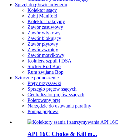
Sprzęt do głowic odwiertu
Kolektor ssący
Zabij Manifold
Kolektor frakcyjny
Zawór zasuwowy
Zawór wtykowy
Zawór blokujący
Zawór płytowy
Zawór zwrotny
Zawór motylkowy
Kołnierz szpuli i DSA
Sucker Rod Bop
Rura zwijana Bop
Sztuczne podnoszenie
Pręty przyssawki
Sprzęgło prętów ssących
Centralizator prętów ssących
Polerowany pręt
Narzędzie do usuwania parafiny
Pompa prętowa
API 16C Choke & Kill m...