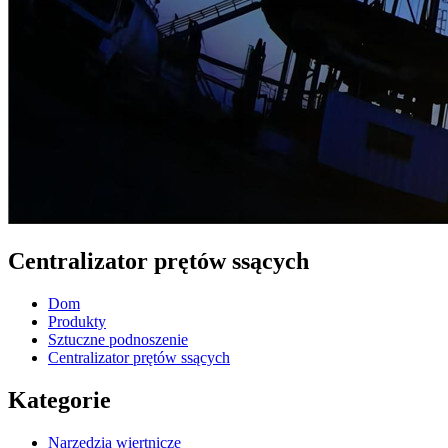
Centralizator prętów ssących
Dom
Produkty
Sztuczne podnoszenie
Centralizator prętów ssących
Kategorie
Narzędzia wiertnicze