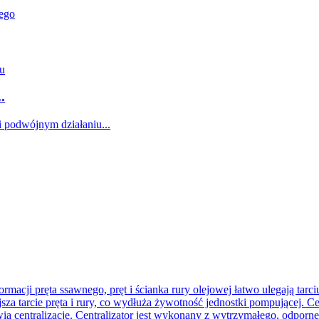
.
ormacji pręta ssawnego, pręt i ścianka rury olejowej łatwo ulegają tarc
jsza tarcie pręta i rury, co wydłuża żywotność jednostki pompującej. C
ia centralizację. Centralizator jest wykonany z wytrzymałego, odporneg