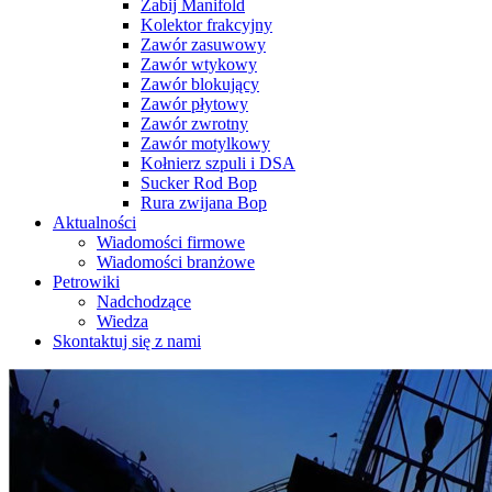
Zabij Manifold
Kolektor frakcyjny
Zawór zasuwowy
Zawór wtykowy
Zawór blokujący
Zawór płytowy
Zawór zwrotny
Zawór motylkowy
Kołnierz szpuli i DSA
Sucker Rod Bop
Rura zwijana Bop
Aktualności
Wiadomości firmowe
Wiadomości branżowe
Petrowiki
Nadchodzące
Wiedza
Skontaktuj się z nami