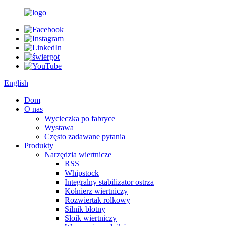
English
Dom
O nas
Wycieczka po fabryce
Wystawa
Często zadawane pytania
Produkty
Narzędzia wiertnicze
RSS
Whipstock
Integralny stabilizator ostrza
Kołnierz wiertniczy
Rozwiertak rolkowy
Silnik błotny
Słoik wiertniczy