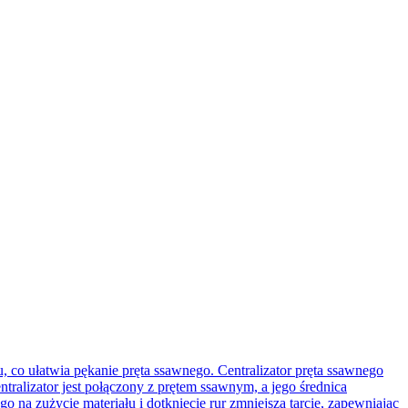
iu, co ułatwia pękanie pręta ssawnego. Centralizator pręta ssawnego
entralizator jest połączony z prętem ssawnym, a jego średnica
o na zużycie materiału i dotknięcie rur zmniejsza tarcie, zapewniając