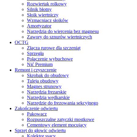
Rozwiertak rolkowy
Silnik błotny
Słoik wiertniczy
Wzmacniacz słoików
Amortyzator
Narzędzia do wiercenia bez magnesu
Zawory do sznurów wiertniczych
OCTG
Złącza rurowe dla szczeniąt
Sprzęgła
Połączenie wybuchowe
Nić Premium
Remont i czyszczenie
Skrobak do obudowy
Tuleja obudowy
Magnes strunowy
Narzędzia frezarskie
Narzędzia wędkarskie
Narzędzie do frezowania sekcyjnego
Zakończenie odwiertu
Pakowacz
Rozpuszczalne zatyczki mostkowe
Cementowy element mocujący
Sprzęt do głowic odwiertu
Kolektor ssący