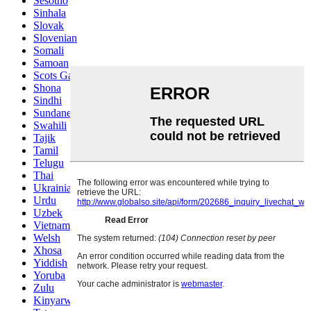
Sesotho
Sinhala
Slovak
Slovenian
Somali
Samoan
Scots Gaelic
Shona
Sindhi
Sundanese
Swahili
Tajik
Tamil
Telugu
Thai
Ukrainian
Urdu
Uzbek
Vietnamese
Welsh
Xhosa
Yiddish
Yoruba
Zulu
Kinyarwanda