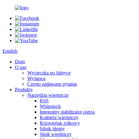
English
Dom
O nas
Wycieczka po fabryce
Wystawa
Często zadawane pytania
Produkty
Narzędzia wiertnicze
RSS
Whipstock
Integralny stabilizator ostrza
Kołnierz wiertniczy
Rozwiertak rolkowy
Silnik błotny
Słoik wiertniczy