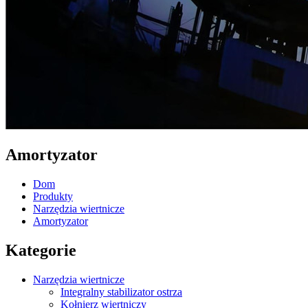
Amortyzator
Dom
Produkty
Narzędzia wiertnicze
Amortyzator
Kategorie
Narzędzia wiertnicze
Integralny stabilizator ostrza
Kołnierz wiertniczy