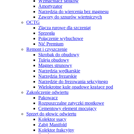
Wzmacniacz słoików
Amortyzator
Narzędzia do wiercenia bez magnesu
Zawory do sznurów wiertniczych
OCTG
Złącza rurowe dla szczeniąt
Sprzęgła
Połączenie wybuchowe
Nić Premium
Remont i czyszczenie
Skrobak do obudowy
Tuleja obudowy
Magnes strunowy
Narzędzia wędkarskie
Narzędzia frezarskie
Narzędzie do frezowania sekcyjnego
Wielokrotne kule opadowe krążące pod
Zakończenie odwiertu
Pakowacz
Rozpuszczalne zatyczki mostkowe
Cementowy element mocujący
Sprzęt do głowic odwiertu
Kolektor ssący
Zabij Manifold
Kolektor frakcyjny