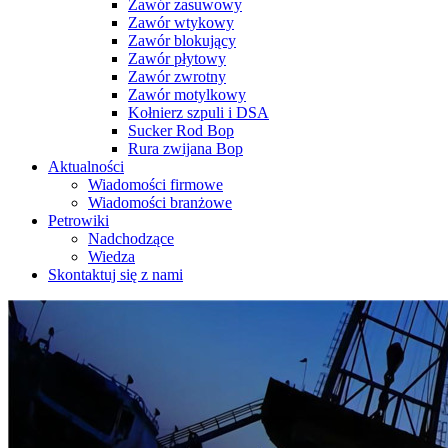
Zawór zasuwowy
Zawór wtykowy
Zawór blokujący
Zawór płytowy
Zawór zwrotny
Zawór motylkowy
Kołnierz szpuli i DSA
Sucker Rod Bop
Rura zwijana Bop
Aktualności
Wiadomości firmowe
Wiadomości branżowe
Petrowiki
Nadchodzące
Wiedza
Skontaktuj się z nami