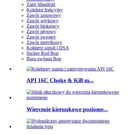
Zabij Manifold
Kolektor frakcyjny
Zawór zasuwowy
Zawór wtykowy
Zawór blokujący
Zawór płytowy
Zawór zwrotny
Zawór motylkowy
Kołnierz szpuli i DSA
Sucker Rod Bop
Rura zwijana Bop
API 16C Choke & Kill m...
Wiercenie kierunkowe poziome...