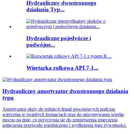
Hydrauliczny dwustronnego
działania Typ...
Hydrauliczne pojedyńcze i
podwójne...
Wiertarka rolkowa API 7-1...
Hydrauliczny amortyzator dwustronnego działania
typu
Amortyzator służy do redukcji drgań powstających podczas
wiercenia w twardych formacjach oraz do utrzymywania wiertła
mocno na dnie, co przyczynia się do zmniejszenia zmęczenia
połączenia przewodu wiertniczego i wydłużenia jego żywotności.