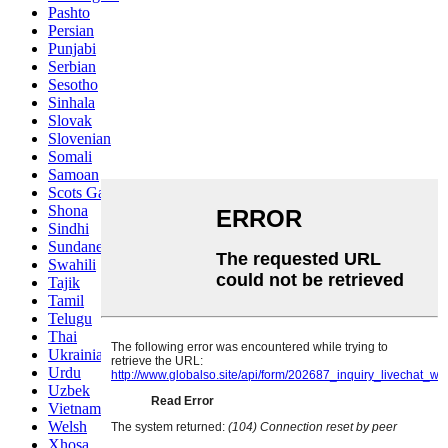
Pashto
Persian
Punjabi
Serbian
Sesotho
Sinhala
Slovak
Slovenian
Somali
Samoan
Scots Gaelic
Shona
Sindhi
Sundanese
Swahili
Tajik
Tamil
Telugu
Thai
Ukrainian
Urdu
Uzbek
Vietnamese
Welsh
Xhosa