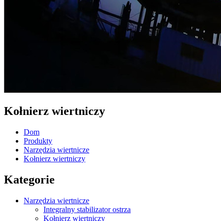
Kołnierz wiertniczy
Dom
Produkty
Narzędzia wiertnicze
Kołnierz wiertniczy
Kategorie
Narzędzia wiertnicze
Integralny stabilizator ostrza
Kołnierz wiertniczy