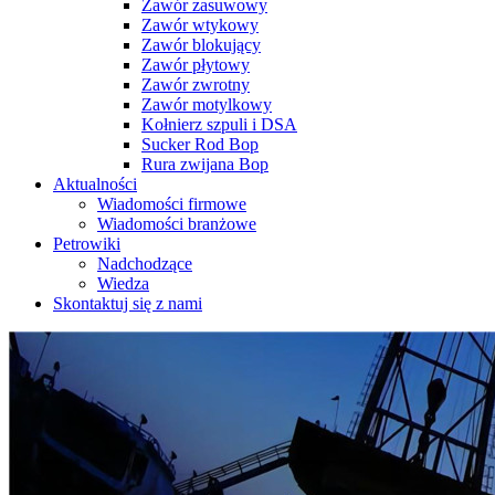
Zawór zasuwowy
Zawór wtykowy
Zawór blokujący
Zawór płytowy
Zawór zwrotny
Zawór motylkowy
Kołnierz szpuli i DSA
Sucker Rod Bop
Rura zwijana Bop
Aktualności
Wiadomości firmowe
Wiadomości branżowe
Petrowiki
Nadchodzące
Wiedza
Skontaktuj się z nami