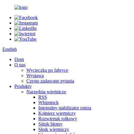
English
Dom
O nas
Wycieczka po fabryce
Wystawa
Często zadawane pytania
Produkty
Narzędzia wiertnicze
RSS
Whipstock
Integralny stabilizator ostrza
Kołnierz wiertniczy
Rozwiertak rolkowy
Silnik błotny
Słoik wiertniczy