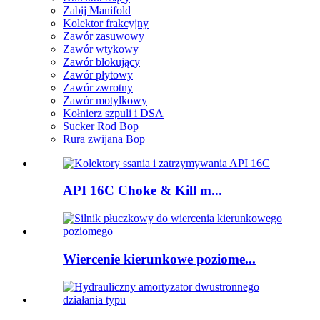
Zabij Manifold
Kolektor frakcyjny
Zawór zasuwowy
Zawór wtykowy
Zawór blokujący
Zawór płytowy
Zawór zwrotny
Zawór motylkowy
Kołnierz szpuli i DSA
Sucker Rod Bop
Rura zwijana Bop
API 16C Choke & Kill m...
Wiercenie kierunkowe poziome...