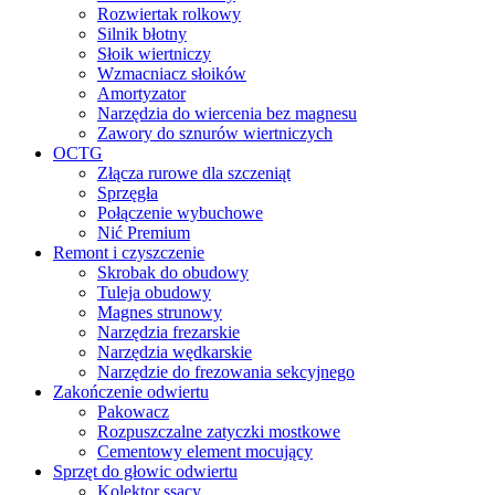
Rozwiertak rolkowy
Silnik błotny
Słoik wiertniczy
Wzmacniacz słoików
Amortyzator
Narzędzia do wiercenia bez magnesu
Zawory do sznurów wiertniczych
OCTG
Złącza rurowe dla szczeniąt
Sprzęgła
Połączenie wybuchowe
Nić Premium
Remont i czyszczenie
Skrobak do obudowy
Tuleja obudowy
Magnes strunowy
Narzędzia frezarskie
Narzędzia wędkarskie
Narzędzie do frezowania sekcyjnego
Zakończenie odwiertu
Pakowacz
Rozpuszczalne zatyczki mostkowe
Cementowy element mocujący
Sprzęt do głowic odwiertu
Kolektor ssący