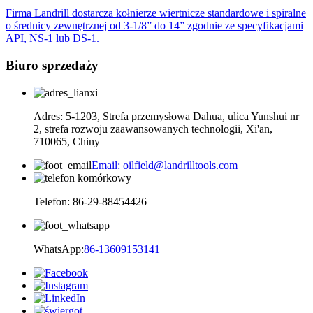
Firma Landrill dostarcza kołnierze wiertnicze standardowe i spiralne
o średnicy zewnętrznej od 3-1/8” do 14” zgodnie ze specyfikacjami
API, NS-1 lub DS-1.
Biuro sprzedaży
Adres: 5-1203, Strefa przemysłowa Dahua, ulica Yunshui nr
2, strefa rozwoju zaawansowanych technologii, Xi'an,
710065, Chiny
Email: oilfield@landrilltools.com
Telefon: 86-29-88454426
WhatsApp:
86-13609153141