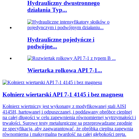
Hydrauliczny dwustronnego
działania Typ...
Hydrauliczne pojedyńcze i
podwójne...
Wiertarka rolkowa API 7-1...
Kołnierz wiertarski API 7-1 4145 i bez magnesu
Kołnierz wiertniczy jest wykonany z modyfikowanej stali AISI
4145H, hartowanej i odpuszczanej, i poddawany obróbce cieplnej
na całej długości w celu zapewnienia równomiernej wytrzymałości i
trwałości. Surowe testy metalurgiczne są przeprowadzane zgodnie
ze specyfikacją, aby zagwarantować, że obróbka cieplna zapewnia
równomierną i maksymalną twardość na całej głębokości pręta.