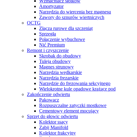
Wzmacniacz słoików
Amortyzator
Narzędzia do wiercenia bez magnesu
Zawory do sznurów wiertniczych
OCTG
Złącza rurowe dla szczeniąt
Sprzęgła
Połączenie wybuchowe
Nić Premium
Remont i czyszczenie
Skrobak do obudowy
Tuleja obudowy
Magnes strunowy
Narzędzia wędkarskie
Narzędzia frezarskie
Narzędzie do frezowania sekcyjnego
Wielokrotne kule opadowe krążące pod
Zakończenie odwiertu
Pakowacz
Rozpuszczalne zatyczki mostkowe
Cementowy element mocujący
Sprzęt do głowic odwiertu
Kolektor ssący
Zabij Manifold
Kolektor frakcyjny