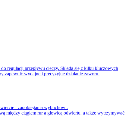
o regulacji przepływu cieczy. Składa się z kilku kluczowych
aby zapewnić wydajne i precyzyjne działanie zaworu.
wiercie i zapobiegania wybuchowi.
wą między ciągiem rur a głowicą odwiertu, a także wytrzymywać