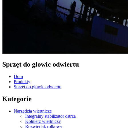
Sprzęt do głowic odwiertu
Dom
Produkty
Sprzęt do głowic odwiertu
Kategorie
Narzędzia wiertnicze
Integralny stabilizator ostrza
Kołnierz wiertniczy
Rozwiertak rolkowy