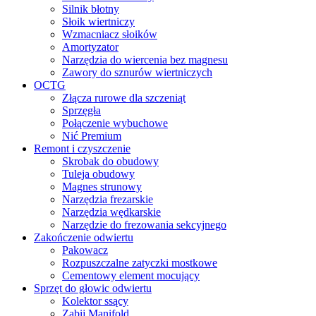
Silnik błotny
Słoik wiertniczy
Wzmacniacz słoików
Amortyzator
Narzędzia do wiercenia bez magnesu
Zawory do sznurów wiertniczych
OCTG
Złącza rurowe dla szczeniąt
Sprzęgła
Połączenie wybuchowe
Nić Premium
Remont i czyszczenie
Skrobak do obudowy
Tuleja obudowy
Magnes strunowy
Narzędzia frezarskie
Narzędzia wędkarskie
Narzędzie do frezowania sekcyjnego
Zakończenie odwiertu
Pakowacz
Rozpuszczalne zatyczki mostkowe
Cementowy element mocujący
Sprzęt do głowic odwiertu
Kolektor ssący
Zabij Manifold