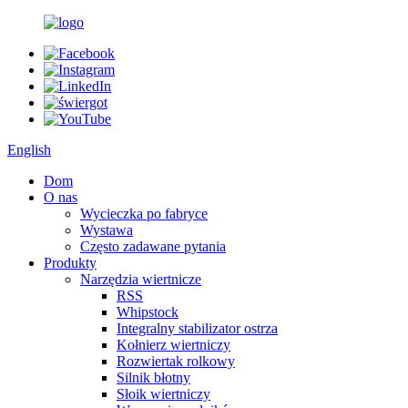
English
Dom
O nas
Wycieczka po fabryce
Wystawa
Często zadawane pytania
Produkty
Narzędzia wiertnicze
RSS
Whipstock
Integralny stabilizator ostrza
Kołnierz wiertniczy
Rozwiertak rolkowy
Silnik błotny
Słoik wiertniczy