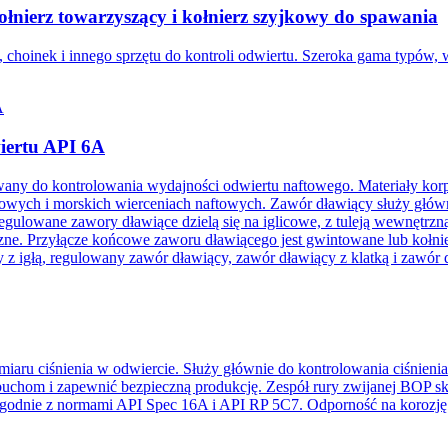
ołnierz towarzyszący i kołnierz szyjkowy do spawania
 choinek i innego sprzętu do kontroli odwiertu. Szeroka gama typów, 
wiertu API 6A
owany do kontrolowania wydajności odwiertu naftowego. Materiały ko
ch i morskich wierceniach naftowych. Zawór dławiący służy głównie d
ulowane zawory dławiące dzielą się na iglicowe, z tuleją wewnętrzną, 
iczne. Przyłącze końcowe zaworu dławiącego jest gwintowane lub kołn
y z igłą, regulowany zawór dławiący, zawór dławiący z klatką i zawór d
aru ciśnienia w odwiercie. Służy głównie do kontrolowania ciśnienia
buchom i zapewnić bezpieczną produkcję. Zespół rury zwijanej BOP sk
zgodnie z normami API Spec 16A i API RP 5C7. Odporność na korozj