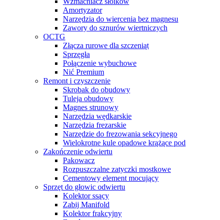
Wzmacniacz słoików
Amortyzator
Narzędzia do wiercenia bez magnesu
Zawory do sznurów wiertniczych
OCTG
Złącza rurowe dla szczeniąt
Sprzęgła
Połączenie wybuchowe
Nić Premium
Remont i czyszczenie
Skrobak do obudowy
Tuleja obudowy
Magnes strunowy
Narzędzia wędkarskie
Narzędzia frezarskie
Narzędzie do frezowania sekcyjnego
Wielokrotne kule opadowe krążące pod
Zakończenie odwiertu
Pakowacz
Rozpuszczalne zatyczki mostkowe
Cementowy element mocujący
Sprzęt do głowic odwiertu
Kolektor ssący
Zabij Manifold
Kolektor frakcyjny