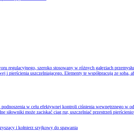
ru regulacyjnego, szeroko stosowany w różnych gałęziach przemysłu d
j i pierścienia uszczelniającego. Elementy te współpracują ze sobą, 
odnoszenia w celu efektywnej kontroli ciśnienia wewnętrznego w od
iłowniki może zaciskać ciąg rur, uszczelniać przestrzeń pierścienio