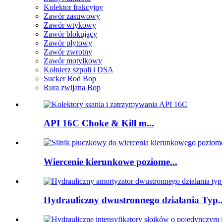
Kolektor frakcyjny
Zawór zasuwowy
Zawór wtykowy
Zawór blokujący
Zawór płytowy
Zawór zwrotny
Zawór motylkowy
Kołnierz szpuli i DSA
Sucker Rod Bop
Rura zwijana Bop
API 16C Choke & Kill m...
Wiercenie kierunkowe poziome...
Hydrauliczny dwustronnego działania Typ..