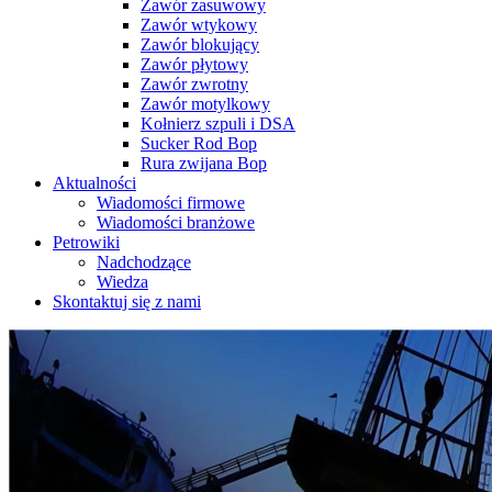
Zawór zasuwowy
Zawór wtykowy
Zawór blokujący
Zawór płytowy
Zawór zwrotny
Zawór motylkowy
Kołnierz szpuli i DSA
Sucker Rod Bop
Rura zwijana Bop
Aktualności
Wiadomości firmowe
Wiadomości branżowe
Petrowiki
Nadchodzące
Wiedza
Skontaktuj się z nami