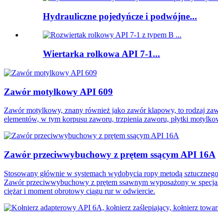
Hydrauliczne pojedyńcze i podwójne...
Wiertarka rolkowa API 7-1...
Zawór motylkowy API 609
Zawór motylkowy, znany również jako zawór klapowy, to rodzaj zawo
elementów, w tym korpusu zaworu, trzpienia zaworu, płytki motylkowe
Zawór przeciwwybuchowy z prętem ssącym API 16A
Stosowany głównie w systemach wydobycia ropy metodą sztucznego p
Zawór przeciwwybuchowy z prętem ssawnym wyposażony w specjalne s
ciężar i moment obrotowy ciągu rur w odwiercie.