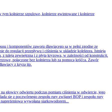
w tym kołnierze szpulowe, kołnierze gwintowane i kołnierze
rpusu i komponentów zaworu dławiącego są w pełni zgodne ze
o regulacji przepływu i ciśnienia w układzie kolektora. Istnieją
z tuleją zewnętrzną i z płytą kryzową, w zależności od konstrukcji.
ierzowe, połączone bez kołnierza lub za pomocą króćca. Zawór
ławiący z kryzą itp.
 na głowicy odwiertu podczas pomiaru ciśnienia w odwiercie, jego
łada się z poczwórnego zespołu rury zwijanej BOP i zespołu rury
ę naprężeniową wywołaną siarkowodorem...