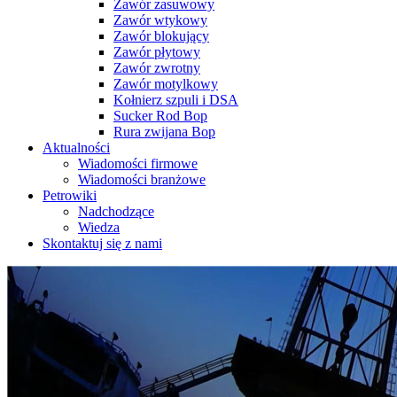
Zawór zasuwowy
Zawór wtykowy
Zawór blokujący
Zawór płytowy
Zawór zwrotny
Zawór motylkowy
Kołnierz szpuli i DSA
Sucker Rod Bop
Rura zwijana Bop
Aktualności
Wiadomości firmowe
Wiadomości branżowe
Petrowiki
Nadchodzące
Wiedza
Skontaktuj się z nami