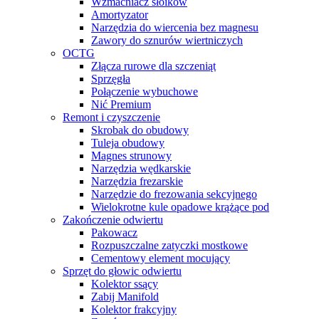
Wzmacniacz słoików
Amortyzator
Narzędzia do wiercenia bez magnesu
Zawory do sznurów wiertniczych
OCTG
Złącza rurowe dla szczeniąt
Sprzęgła
Połączenie wybuchowe
Nić Premium
Remont i czyszczenie
Skrobak do obudowy
Tuleja obudowy
Magnes strunowy
Narzędzia wędkarskie
Narzędzia frezarskie
Narzędzie do frezowania sekcyjnego
Wielokrotne kule opadowe krążące pod
Zakończenie odwiertu
Pakowacz
Rozpuszczalne zatyczki mostkowe
Cementowy element mocujący
Sprzęt do głowic odwiertu
Kolektor ssący
Zabij Manifold
Kolektor frakcyjny