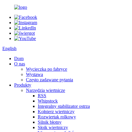
English
Dom
O nas
Wycieczka po fabryce
Wystawa
Często zadawane pytania
Produkty
Narzędzia wiertnicze
RSS
Whipstock
Integralny stabilizator ostrza
Kołnierz wiertniczy
Rozwiertak rolkowy
Silnik błotny
Słoik wiertniczy