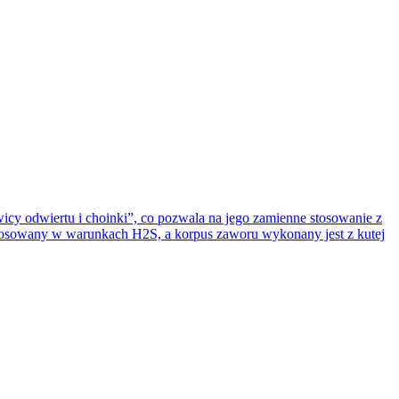
y odwiertu i choinki”, co pozwala na jego zamienne stosowanie z
 stosowany w warunkach H2S, a korpus zaworu wykonany jest z kutej