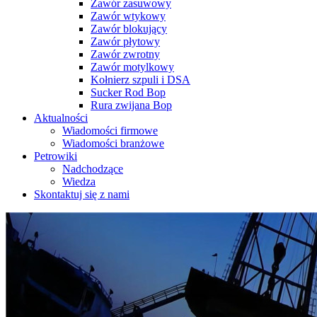
Zawór zasuwowy
Zawór wtykowy
Zawór blokujący
Zawór płytowy
Zawór zwrotny
Zawór motylkowy
Kołnierz szpuli i DSA
Sucker Rod Bop
Rura zwijana Bop
Aktualności
Wiadomości firmowe
Wiadomości branżowe
Petrowiki
Nadchodzące
Wiedza
Skontaktuj się z nami