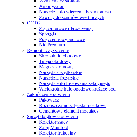
Wzmacniacz słoików
Amortyzator
Narzędzia do wiercenia bez magnesu
Zawory do sznurów wiertniczych
OCTG
Złącza rurowe dla szczeniąt
Sprzęgła
Połączenie wybuchowe
Nić Premium
Remont i czyszczenie
Skrobak do obudowy
Tuleja obudowy
Magnes strunowy
Narzędzia wędkarskie
Narzędzia frezarskie
Narzędzie do frezowania sekcyjnego
Wielokrotne kule opadowe krążące pod
Zakończenie odwiertu
Pakowacz
Rozpuszczalne zatyczki mostkowe
Cementowy element mocujący
Sprzęt do głowic odwiertu
Kolektor ssący
Zabij Manifold
Kolektor frakcyjny