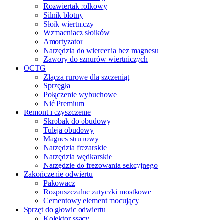
Rozwiertak rolkowy
Silnik błotny
Słoik wiertniczy
Wzmacniacz słoików
Amortyzator
Narzędzia do wiercenia bez magnesu
Zawory do sznurów wiertniczych
OCTG
Złącza rurowe dla szczeniąt
Sprzęgła
Połączenie wybuchowe
Nić Premium
Remont i czyszczenie
Skrobak do obudowy
Tuleja obudowy
Magnes strunowy
Narzędzia frezarskie
Narzędzia wędkarskie
Narzędzie do frezowania sekcyjnego
Zakończenie odwiertu
Pakowacz
Rozpuszczalne zatyczki mostkowe
Cementowy element mocujący
Sprzęt do głowic odwiertu
Kolektor ssący