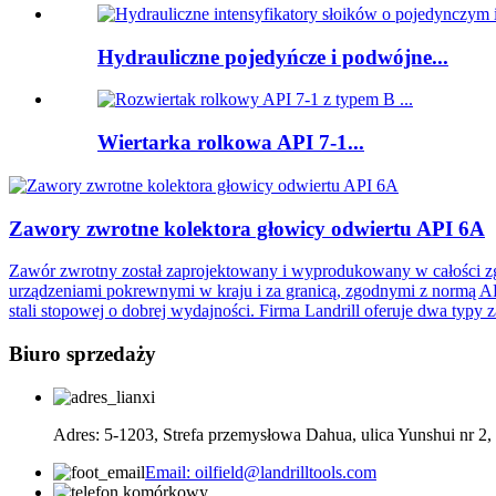
Hydrauliczne pojedyńcze i podwójne...
Wiertarka rolkowa API 7-1...
Zawory zwrotne kolektora głowicy odwiertu API 6A
Zawór zwrotny został zaprojektowany i wyprodukowany w całości zg
urządzeniami pokrewnymi w kraju i za granicą, zgodnymi z normą AP
stali stopowej o dobrej wydajności. Firma Landrill oferuje dwa ty
Biuro sprzedaży
Adres: 5-1203, Strefa przemysłowa Dahua, ulica Yunshui nr 2,
Email: oilfield@landrilltools.com