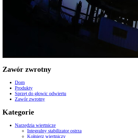
Zawór zwrotny
Dom
Produkty
Sprzęt do głowic odwiertu
Zawór zwrotny
Kategorie
Narzędzia wiertnicze
Integralny stabilizator ostrza
Kołnierz wiertniczy