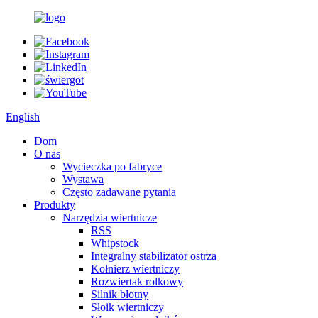
English
Dom
O nas
Wycieczka po fabryce
Wystawa
Często zadawane pytania
Produkty
Narzędzia wiertnicze
RSS
Whipstock
Integralny stabilizator ostrza
Kołnierz wiertniczy
Rozwiertak rolkowy
Silnik błotny
Słoik wiertniczy