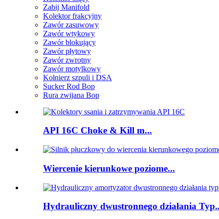
Zabij Manifold
Kolektor frakcyjny
Zawór zasuwowy
Zawór wtykowy
Zawór blokujący
Zawór płytowy
Zawór zwrotny
Zawór motylkowy
Kołnierz szpuli i DSA
Sucker Rod Bop
Rura zwijana Bop
API 16C Choke & Kill m...
Wiercenie kierunkowe poziome...
Hydrauliczny dwustronnego działania Typ..