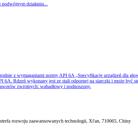
odnie z wymaganiami normy API 6A „Specyfikacje urządzeń dla głowic
I 6A. Rdzeń wykonany jest ze stali odpornej na siarczki i może być
py zaworów zwrotnych: wahadłowy i podnoszony.
 strefa rozwoju zaawansowanych technologii, Xi'an, 710065, Chiny