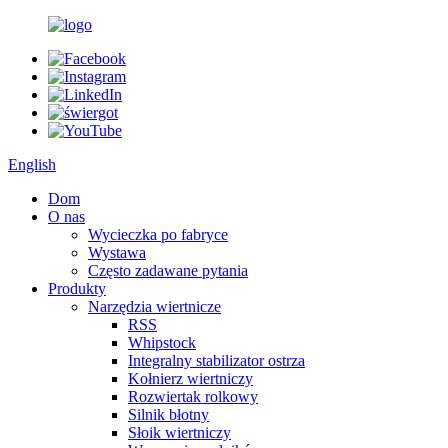
English
Dom
O nas
Wycieczka po fabryce
Wystawa
Często zadawane pytania
Produkty
Narzędzia wiertnicze
RSS
Whipstock
Integralny stabilizator ostrza
Kołnierz wiertniczy
Rozwiertak rolkowy
Silnik błotny
Słoik wiertniczy