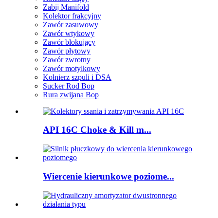
Zabij Manifold
Kolektor frakcyjny
Zawór zasuwowy
Zawór wtykowy
Zawór blokujący
Zawór płytowy
Zawór zwrotny
Zawór motylkowy
Kołnierz szpuli i DSA
Sucker Rod Bop
Rura zwijana Bop
API 16C Choke & Kill m...
Wiercenie kierunkowe poziome...