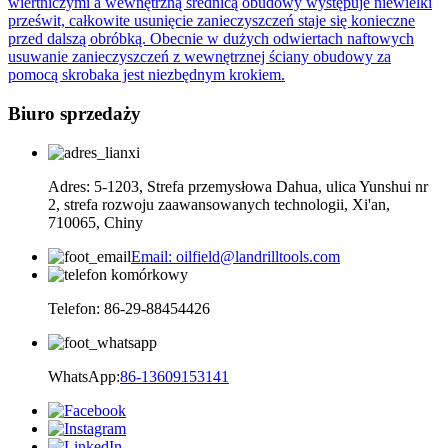
wiertniczymi a wewnętrzną średnicą obudowy występuje niewielki
prześwit, całkowite usunięcie zanieczyszczeń staje się konieczne
przed dalszą obróbką. Obecnie w dużych odwiertach naftowych
usuwanie zanieczyszczeń z wewnętrznej ściany obudowy za
pomocą skrobaka jest niezbędnym krokiem.
Biuro sprzedaży
Adres: 5-1203, Strefa przemysłowa Dahua, ulica Yunshui nr
2, strefa rozwoju zaawansowanych technologii, Xi'an,
710065, Chiny
Email: oilfield@landrilltools.com
Telefon: 86-29-88454426
WhatsApp:
86-13609153141