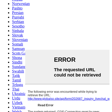
Norwegian
Pashto
Persian
Punjabi
Serbian
Sesotho
Sinhala
Slovak
Slovenian
Somali
Samoan
Scots Gaelic
Shona
Sindhi
Sundanese
Swahili
Tajik
Tamil
Telugu
Thai
Ukrainian
Urdu
Uzbek
Vietnamese
Welsh