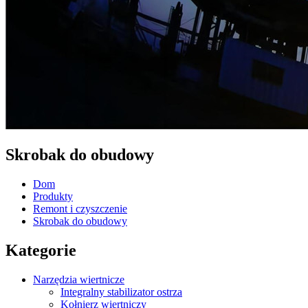
Skrobak do obudowy
Dom
Produkty
Remont i czyszczenie
Skrobak do obudowy
Kategorie
Narzędzia wiertnicze
Integralny stabilizator ostrza
Kołnierz wiertniczy