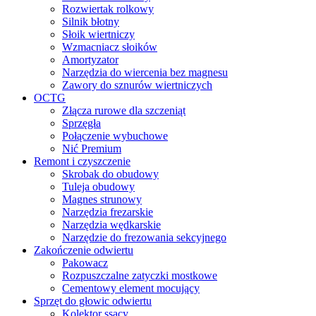
Rozwiertak rolkowy
Silnik błotny
Słoik wiertniczy
Wzmacniacz słoików
Amortyzator
Narzędzia do wiercenia bez magnesu
Zawory do sznurów wiertniczych
OCTG
Złącza rurowe dla szczeniąt
Sprzęgła
Połączenie wybuchowe
Nić Premium
Remont i czyszczenie
Skrobak do obudowy
Tuleja obudowy
Magnes strunowy
Narzędzia frezarskie
Narzędzia wędkarskie
Narzędzie do frezowania sekcyjnego
Zakończenie odwiertu
Pakowacz
Rozpuszczalne zatyczki mostkowe
Cementowy element mocujący
Sprzęt do głowic odwiertu
Kolektor ssący