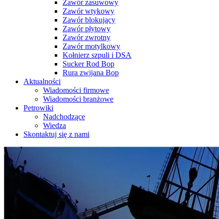
Zawór zasuwowy
Zawór wtykowy
Zawór blokujący
Zawór płytowy
Zawór zwrotny
Zawór motylkowy
Kołnierz szpuli i DSA
Sucker Rod Bop
Rura zwijana Bop
Aktualności
Wiadomości firmowe
Wiadomości branżowe
Petrowiki
Nadchodzące
Wiedza
Skontaktuj się z nami