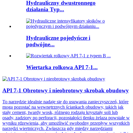
Hydrauliczny dwustronnego
działania Typ...
Hydrauliczne pojedyńcze i
podwójne...
Wiertarka rolkowa API 7-1...
API 7-1 Obrotowy i nieobrotowy skrobak obudowy
To narzędzie idealnie nadaje się do usuwania zanieczyszczeń, które
mogą pozostać na wewnętrznych ściankach obudowy, takich jak
stały cement, twardy wosk, różnego rodzaju kryształy soli lub
osady, zadziory po perforacji, pozostałości tlenku żelaza powstałe w
wyniku rdzewienia, aby umożliwić swobodny przepływ wszystkich
narzędzi wiertniczych. Zwłaszcza gdy między narzędziami