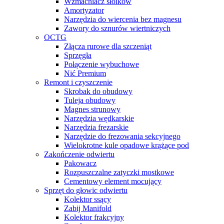
Wzmacniacz słoików
Amortyzator
Narzędzia do wiercenia bez magnesu
Zawory do sznurów wiertniczych
OCTG
Złącza rurowe dla szczeniąt
Sprzęgła
Połączenie wybuchowe
Nić Premium
Remont i czyszczenie
Skrobak do obudowy
Tuleja obudowy
Magnes strunowy
Narzędzia wędkarskie
Narzędzia frezarskie
Narzędzie do frezowania sekcyjnego
Wielokrotne kule opadowe krążące pod
Zakończenie odwiertu
Pakowacz
Rozpuszczalne zatyczki mostkowe
Cementowy element mocujący
Sprzęt do głowic odwiertu
Kolektor ssący
Zabij Manifold
Kolektor frakcyjny