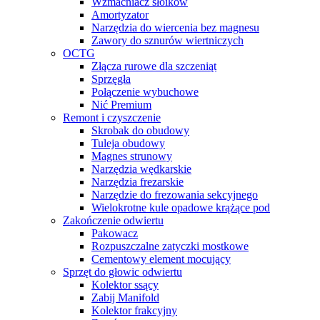
Wzmacniacz słoików
Amortyzator
Narzędzia do wiercenia bez magnesu
Zawory do sznurów wiertniczych
OCTG
Złącza rurowe dla szczeniąt
Sprzęgła
Połączenie wybuchowe
Nić Premium
Remont i czyszczenie
Skrobak do obudowy
Tuleja obudowy
Magnes strunowy
Narzędzia wędkarskie
Narzędzia frezarskie
Narzędzie do frezowania sekcyjnego
Wielokrotne kule opadowe krążące pod
Zakończenie odwiertu
Pakowacz
Rozpuszczalne zatyczki mostkowe
Cementowy element mocujący
Sprzęt do głowic odwiertu
Kolektor ssący
Zabij Manifold
Kolektor frakcyjny