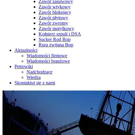
Zawór zasuwowy
Zawór wtykowy
Zawór blokujący
Zawór płytowy
Zawór zwrotny
Zawór motylkowy
Kołnierz szpuli i DSA
Sucker Rod Bop
Rura zwijana Bop
Aktualności
Wiadomości firmowe
Wiadomości branżowe
Petrowiki
Nadchodzące
Wiedza
Skontaktuj się z nami