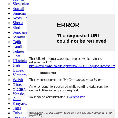
Slovenian
Somali
Samoan
Scots Gaelic
Shona
Sindhi
Sundanese
Swahili
Tajik
Tamil
Telugu
Thai
Ukrainian
Urdu
Uzbek
Vietnamese
Welsh
Xhosa
Yiddish
Yoruba
Zulu
Kinyarwanda
Tatar
Oriya
Turkmen