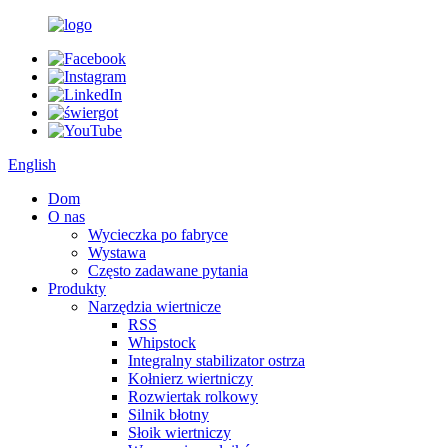
English
Dom
O nas
Wycieczka po fabryce
Wystawa
Często zadawane pytania
Produkty
Narzędzia wiertnicze
RSS
Whipstock
Integralny stabilizator ostrza
Kołnierz wiertniczy
Rozwiertak rolkowy
Silnik błotny
Słoik wiertniczy