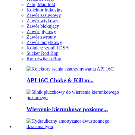
Zabij Manifold
Kolektor frakcyjny
Zawór zasuwowy
Zawór wtykowy
Zawór blokujący
Zawór płytowy
Zawór zwrotny
Zawór motylkowy
Kołnierz szpuli i DSA
Sucker Rod Bop
Rura zwijana Bop
API 16C Choke & Kill m...
Wiercenie kierunkowe poziome...