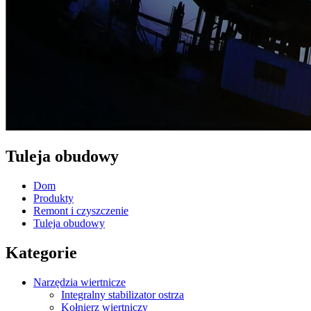
Tuleja obudowy
Dom
Produkty
Remont i czyszczenie
Tuleja obudowy
Kategorie
Narzędzia wiertnicze
Integralny stabilizator ostrza
Kołnierz wiertniczy