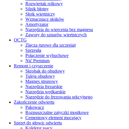
Rozwiertak rolkowy
Silnik błotny
Słoik wiertniczy
Wzmacniacz słoików
Amortyzator
Narzędzia do wiercenia bez magnesu
Zawory do sznurów wiertniczych
OCTG
Złącza rurowe dla szczeniąt
Sprzęgła
Połączenie wybuchowe
Nić Premium
Remont i czyszczenie
Skrobak do obudowy
Tuleja obudowy
Magnes strunowy
Narzędzia frezarskie
Narzędzia wędkarskie
Narzędzie do frezowania sekcyjnego
Zakończenie odwiertu
Pakowacz
Rozpuszczalne zatyczki mostkowe
Cementowy element mocujący
Sprzęt do głowic odwiertu
Kolektor ssący