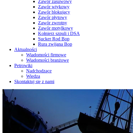
Zawór zasuwowy
Zawór wtykowy
Zawór blokujący
Zawór płytowy
Zawór zwrotny
Zawór motylkowy
Kołnierz szpuli i DSA
Sucker Rod Bop
Rura zwijana Bop
Aktualności
Wiadomości firmowe
Wiadomości branżowe
Petrowiki
Nadchodzące
Wiedza
Skontaktuj się z nami