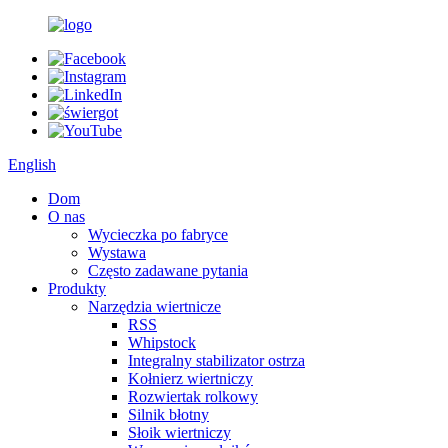
English
Dom
O nas
Wycieczka po fabryce
Wystawa
Często zadawane pytania
Produkty
Narzędzia wiertnicze
RSS
Whipstock
Integralny stabilizator ostrza
Kołnierz wiertniczy
Rozwiertak rolkowy
Silnik błotny
Słoik wiertniczy