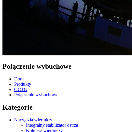
Połączenie wybuchowe
Dom
Produkty
OCTG
Połączenie wybuchowe
Kategorie
Narzędzia wiertnicze
Integralny stabilizator ostrza
Kołnierz wiertniczy