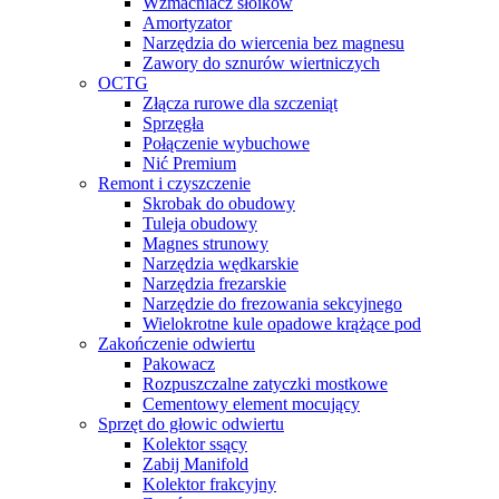
Wzmacniacz słoików
Amortyzator
Narzędzia do wiercenia bez magnesu
Zawory do sznurów wiertniczych
OCTG
Złącza rurowe dla szczeniąt
Sprzęgła
Połączenie wybuchowe
Nić Premium
Remont i czyszczenie
Skrobak do obudowy
Tuleja obudowy
Magnes strunowy
Narzędzia wędkarskie
Narzędzia frezarskie
Narzędzie do frezowania sekcyjnego
Wielokrotne kule opadowe krążące pod
Zakończenie odwiertu
Pakowacz
Rozpuszczalne zatyczki mostkowe
Cementowy element mocujący
Sprzęt do głowic odwiertu
Kolektor ssący
Zabij Manifold
Kolektor frakcyjny