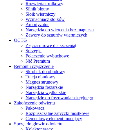
Rozwiertak rolkowy
Silnik błotny
Słoik wiertniczy
Wzmacniacz słoików
Amortyzator
Narzędzia do wiercenia bez magnesu
Zawory do sznurów wiertniczych
OCTG
Złącza rurowe dla szczeniąt
Sprzęgła
Połączenie wybuchowe
Nić Premium
Remont i czyszczenie
Skrobak do obudowy
Tuleja obudowy
Magnes strunowy
Narzędzia frezarskie
Narzędzia wędkarskie
Narzędzie do frezowania sekcyjnego
Zakończenie odwiertu
Pakowacz
Rozpuszczalne zatyczki mostkowe
Cementowy element mocujący
Sprzęt do głowic odwiertu
Kolektor ssący