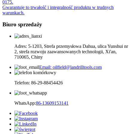
0175.
Gwarantuje to trwałość i integralność produktu w trudnych
warunkach.
Biuro sprzedaży
Adres: 5-1203, Strefa przemysłowa Dahua, ulica Yunshui nr
2, strefa rozwoju zaawansowanych technologii, Xi'an,
710065, Chiny
Email: oilfield@landrilltools.com
Telefon: 86-29-88454426
WhatsApp:
86-13609153141