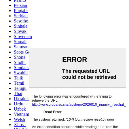
Pashto
Persian
Punjabi
Serbian
Sesotho
Sinhala
Slovak
Slovenian
Somali
Samoan
Scots Gaelic
Shona
Sindhi
Sundanese
Swahili
Tajik
Tamil
Telugu
Thai
Ukrainian
Urdu
Uzbek
Vietnamese
Welsh
Xhosa