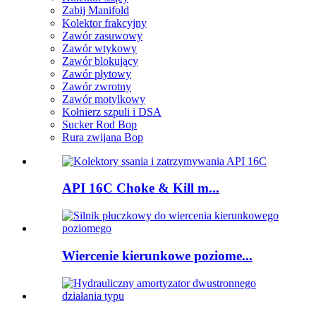
Zabij Manifold
Kolektor frakcyjny
Zawór zasuwowy
Zawór wtykowy
Zawór blokujący
Zawór płytowy
Zawór zwrotny
Zawór motylkowy
Kołnierz szpuli i DSA
Sucker Rod Bop
Rura zwijana Bop
API 16C Choke & Kill m...
Wiercenie kierunkowe poziome...