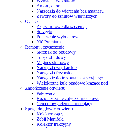
Wzmacniacz słoików
Amortyzator
Narzędzia do wiercenia bez magnesu
Zawory do sznurów wiertniczych
OCTG
Złącza rurowe dla szczeniąt
Sprzęgła
Połączenie wybuchowe
Nić Premium
Remont i czyszczenie
Skrobak do obudowy
Tuleja obudowy
Magnes strunowy
Narzędzia wędkarskie
Narzędzia frezarskie
Narzędzie do frezowania sekcyjnego
Wielokrotne kule opadowe krążące pod
Zakończenie odwiertu
Pakowacz
Rozpuszczalne zatyczki mostkowe
Cementowy element mocujący
Sprzęt do głowic odwiertu
Kolektor ssący
Zabij Manifold
Kolektor frakcyjny