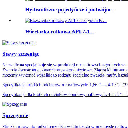
Hydrauliczne pojedyńcze i podwójne...
Wiertarka rolkowa API 7-1...
Stawy szczeniąt
Nasza firma specjalizuje się w produkcji rur naftowych zgodnych ze 
Zwarcia dwustronne, zwarcia wysokonapięciowe. Złącza klamrowe o 
możemy wykonać wszelkiego rodzaju specjalne zwarcia, mufy, kształ
Specyfikacje krótkich odcinków rur naftowych: 1,66 ”—- 4-1 / 2″ (
Specyfikacje dla krótkich odcinków obudowy naftowych: 4-1 / 2”—
Sprzęganie
Złączka rurowa to rodzaj narzędzia wiertniczego w przemyśle nafto