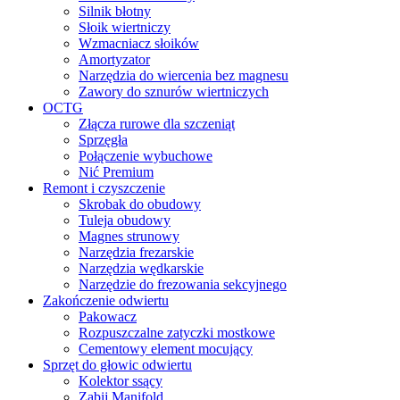
Silnik błotny
Słoik wiertniczy
Wzmacniacz słoików
Amortyzator
Narzędzia do wiercenia bez magnesu
Zawory do sznurów wiertniczych
OCTG
Złącza rurowe dla szczeniąt
Sprzęgła
Połączenie wybuchowe
Nić Premium
Remont i czyszczenie
Skrobak do obudowy
Tuleja obudowy
Magnes strunowy
Narzędzia frezarskie
Narzędzia wędkarskie
Narzędzie do frezowania sekcyjnego
Zakończenie odwiertu
Pakowacz
Rozpuszczalne zatyczki mostkowe
Cementowy element mocujący
Sprzęt do głowic odwiertu
Kolektor ssący
Zabij Manifold