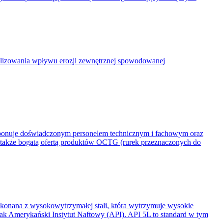
malizowania wpływu erozji zewnętrznej spowodowanej
sponuje doświadczonym personelem technicznym i fachowym oraz
a także bogatą ofertą produktów OCTG (rurek przeznaczonych do
ykonana z wysokowytrzymałej stali, która wytrzymuje wysokie
jak Amerykański Instytut Naftowy (API). API 5L to standard w tym