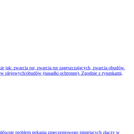
ie jak: zwarcia rur, zwarcia rur zagęszczających, zwarcia obudów.
tów olejowych/obudów (nasadki ochronne). Zgodnie z rysunkami,
 głównie problem pękania zmęczeniowego istniejących złączy w