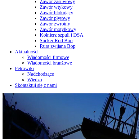
Zawór zasuwowy
Zawór wtykowy
Zawór blokujący
Zawór płytowy
Zawór zwrotny
Zawór motylkowy
Kołnierz szpuli i DSA
Sucker Rod Bop
Rura zwijana Bop
Aktualności
Wiadomości firmowe
Wiadomości branżowe
Petrowiki
Nadchodzące
Wiedza
Skontaktuj się z nami