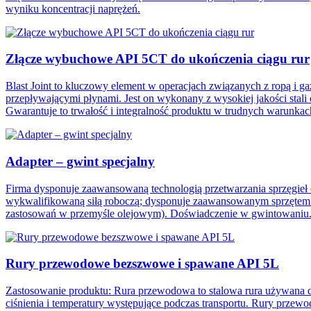
wyniku koncentracji naprężeń.
Złącze wybuchowe API 5CT do ukończenia ciągu rur
Blast Joint to kluczowy element w operacjach związanych z ropą i 
przepływającymi płynami. Jest on wykonany z wysokiej jakości st
Gwarantuje to trwałość i integralność produktu w trudnych warunkac
Adapter – gwint specjalny
Firma dysponuje zaawansowaną technologią przetwarzania sprzęgi
wykwalifikowaną siłą roboczą; dysponuje zaawansowanym sprzętem do
zastosowań w przemyśle olejowym). Doświadczenie w gwintowaniu
Rury przewodowe bezszwowe i spawane API 5L
Zastosowanie produktu: Rura przewodowa to stalowa rura używana do
ciśnienia i temperatury występujące podczas transportu. Rury przew