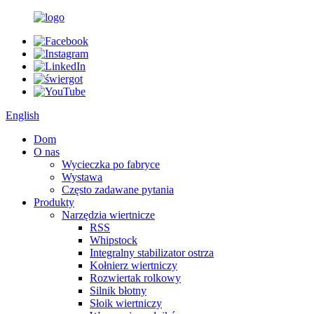
English
Dom
O nas
Wycieczka po fabryce
Wystawa
Często zadawane pytania
Produkty
Narzędzia wiertnicze
RSS
Whipstock
Integralny stabilizator ostrza
Kołnierz wiertniczy
Rozwiertak rolkowy
Silnik błotny
Słoik wiertniczy