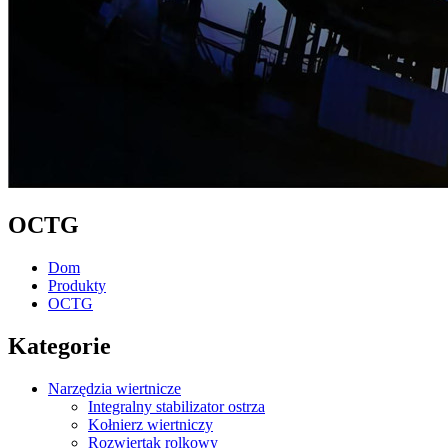
OCTG
Dom
Produkty
OCTG
Kategorie
Narzędzia wiertnicze
Integralny stabilizator ostrza
Kołnierz wiertniczy
Rozwiertak rolkowy