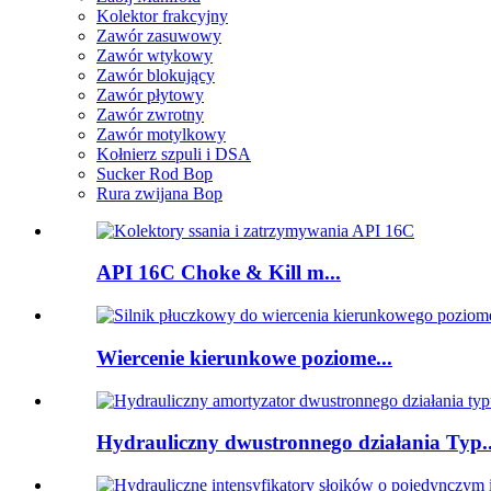
Kolektor frakcyjny
Zawór zasuwowy
Zawór wtykowy
Zawór blokujący
Zawór płytowy
Zawór zwrotny
Zawór motylkowy
Kołnierz szpuli i DSA
Sucker Rod Bop
Rura zwijana Bop
API 16C Choke & Kill m...
Wiercenie kierunkowe poziome...
Hydrauliczny dwustronnego działania Typ..