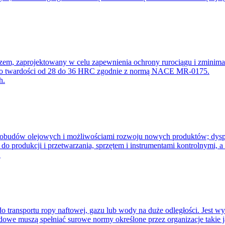
gazem, zaprojektowany w celu zapewnienia ochrony rurociągu i zmini
ali o twardości od 28 do 36 HRC zgodnie z normą NACE MR-0175.
h.
eł obudów olejowych i możliwościami rozwoju nowych produktów; dy
 produkcji i przetwarzania, sprzętem i instrumentami kontrolnymi, 
.
 transportu ropy naftowej, gazu lub wody na duże odległości. Jest w
odowe muszą spełniać surowe normy określone przez organizacje takie 