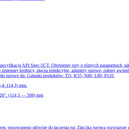
specyfikacją API Spec-5CT. Oferujemy rury o różnych parametrach, tak
zmiennej średnicy, złącza redukcyjne, adaptery rurowe, osłony gwin
tki rurowe itp. Gatunki produktów: J55, K55, N80, L80, P110.
33,4–114,3) mm.
 20″. (114,3 — 508) mm
wym, stosowanego głównie do łączenia rur. Złączka rurowa rozwiązuje